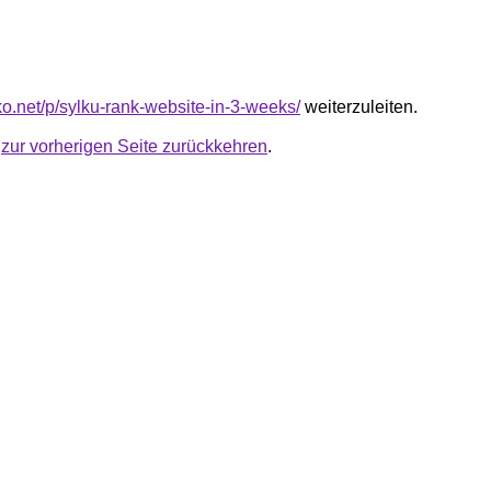
nko.net/p/sylku-rank-website-in-3-weeks/
weiterzuleiten.
u
zur vorherigen Seite zurückkehren
.