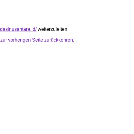
odasinusantara.id/
weiterzuleiten.
u
zur vorherigen Seite zurückkehren
.