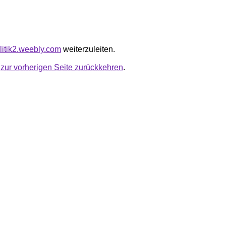
olitik2.weebly.com
weiterzuleiten.
u
zur vorherigen Seite zurückkehren
.