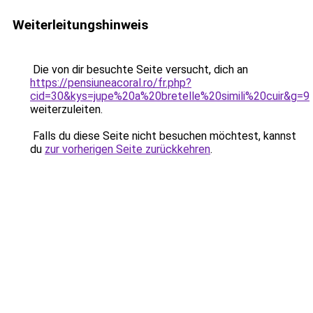
Weiterleitungshinweis
Die von dir besuchte Seite versucht, dich an
https://pensiuneacoral.ro/fr.php?
cid=30&kys=jupe%20a%20bretelle%20simili%20cuir&g=9
weiterzuleiten.
Falls du diese Seite nicht besuchen möchtest, kannst
du
zur vorherigen Seite zurückkehren
.