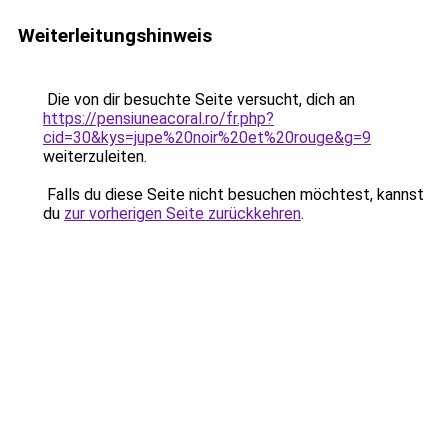
Weiterleitungshinweis
Die von dir besuchte Seite versucht, dich an
https://pensiuneacoral.ro/fr.php?
cid=30&kys=jupe%20noir%20et%20rouge&g=9
weiterzuleiten.
Falls du diese Seite nicht besuchen möchtest, kannst
du
zur vorherigen Seite zurückkehren
.