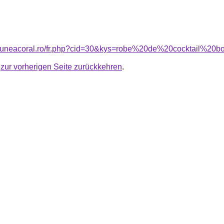
nsiuneacoral.ro/fr.php?cid=30&kys=robe%20de%20cocktail%20
u
zur vorherigen Seite zurückkehren
.