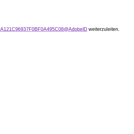
user:E0A121C96937F0BF0A495C08@AdobeID
weiterzuleiten.